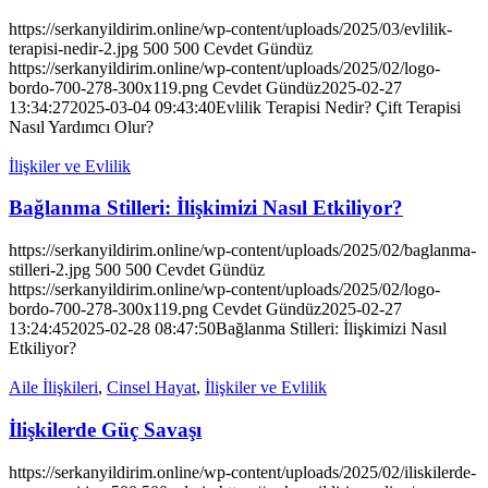
https://serkanyildirim.online/wp-content/uploads/2025/03/evlilik-
terapisi-nedir-2.jpg
500
500
Cevdet Gündüz
https://serkanyildirim.online/wp-content/uploads/2025/02/logo-
bordo-700-278-300x119.png
Cevdet Gündüz
2025-02-27
13:34:27
2025-03-04 09:43:40
Evlilik Terapisi Nedir? Çift Terapisi
Nasıl Yardımcı Olur?
İlişkiler ve Evlilik
Bağlanma Stilleri: İlişkimizi Nasıl Etkiliyor?
https://serkanyildirim.online/wp-content/uploads/2025/02/baglanma-
stilleri-2.jpg
500
500
Cevdet Gündüz
https://serkanyildirim.online/wp-content/uploads/2025/02/logo-
bordo-700-278-300x119.png
Cevdet Gündüz
2025-02-27
13:24:45
2025-02-28 08:47:50
Bağlanma Stilleri: İlişkimizi Nasıl
Etkiliyor?
Aile İlişkileri
,
Cinsel Hayat
,
İlişkiler ve Evlilik
İlişkilerde Güç Savaşı
https://serkanyildirim.online/wp-content/uploads/2025/02/iliskilerde-