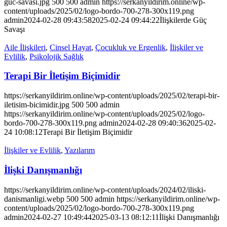
guc-savasi.jpg
500
500
admin
https://serkanyildirim.online/wp-
content/uploads/2025/02/logo-bordo-700-278-300x119.png
admin
2024-02-28 09:43:58
2025-02-24 09:44:22
İlişkilerde Güç
Savaşı
Aile İlişkileri
,
Cinsel Hayat
,
Çocukluk ve Ergenlik
,
İlişkiler ve
Evlilik
,
Psikolojik Sağlık
Terapi Bir İletişim Biçimidir
https://serkanyildirim.online/wp-content/uploads/2025/02/terapi-bir-
iletisim-bicimidir.jpg
500
500
admin
https://serkanyildirim.online/wp-content/uploads/2025/02/logo-
bordo-700-278-300x119.png
admin
2024-02-28 09:40:36
2025-02-
24 10:08:12
Terapi Bir İletişim Biçimidir
İlişkiler ve Evlilik
,
Yazılarım
İlişki Danışmanlığı
https://serkanyildirim.online/wp-content/uploads/2024/02/iliski-
danismanligi.webp
500
500
admin
https://serkanyildirim.online/wp-
content/uploads/2025/02/logo-bordo-700-278-300x119.png
admin
2024-02-27 10:49:44
2025-03-13 08:12:11
İlişki Danışmanlığı