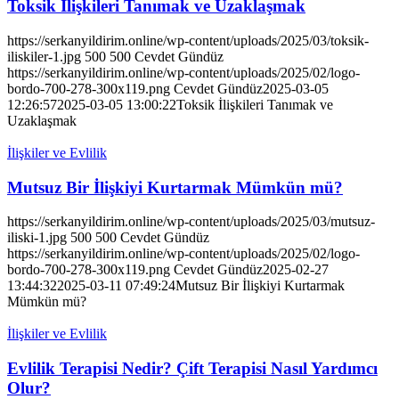
Toksik İlişkileri Tanımak ve Uzaklaşmak
https://serkanyildirim.online/wp-content/uploads/2025/03/toksik-
iliskiler-1.jpg
500
500
Cevdet Gündüz
https://serkanyildirim.online/wp-content/uploads/2025/02/logo-
bordo-700-278-300x119.png
Cevdet Gündüz
2025-03-05
12:26:57
2025-03-05 13:00:22
Toksik İlişkileri Tanımak ve
Uzaklaşmak
İlişkiler ve Evlilik
Mutsuz Bir İlişkiyi Kurtarmak Mümkün mü?
https://serkanyildirim.online/wp-content/uploads/2025/03/mutsuz-
iliski-1.jpg
500
500
Cevdet Gündüz
https://serkanyildirim.online/wp-content/uploads/2025/02/logo-
bordo-700-278-300x119.png
Cevdet Gündüz
2025-02-27
13:44:32
2025-03-11 07:49:24
Mutsuz Bir İlişkiyi Kurtarmak
Mümkün mü?
İlişkiler ve Evlilik
Evlilik Terapisi Nedir? Çift Terapisi Nasıl Yardımcı
Olur?