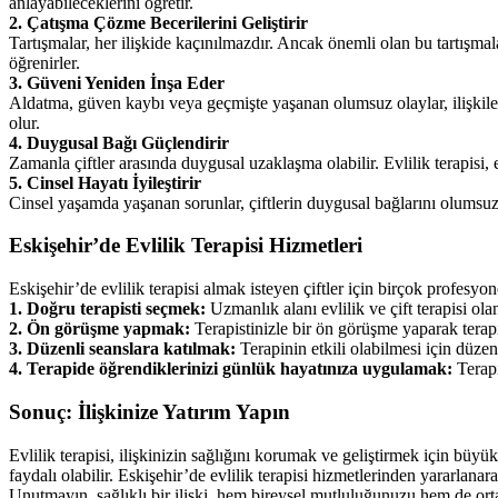
anlayabileceklerini öğretir.
2. Çatışma Çözme Becerilerini Geliştirir
Tartışmalar, her ilişkide kaçınılmazdır. Ancak önemli olan bu tartışmal
öğrenirler.
3. Güveni Yeniden İnşa Eder
Aldatma, güven kaybı veya geçmişte yaşanan olumsuz olaylar, ilişkilerd
olur.
4. Duygusal Bağı Güçlendirir
Zamanla çiftler arasında duygusal uzaklaşma olabilir. Evlilik terapisi, e
5. Cinsel Hayatı İyileştirir
Cinsel yaşamda yaşanan sorunlar, çiftlerin duygusal bağlarını olumsuz etk
Eskişehir’de Evlilik Terapisi Hizmetleri
Eskişehir’de evlilik terapisi almak isteyen çiftler için birçok profesyo
1. Doğru terapisti seçmek:
Uzmanlık alanı evlilik ve çift terapisi ola
2. Ön görüşme yapmak:
Terapistinizle bir ön görüşme yaparak terapi
3. Düzenli seanslara katılmak:
Terapinin etkili olabilmesi için düzen
4. Terapide öğrendiklerinizi günlük hayatınıza uygulamak:
Terapi
Sonuç: İlişkinize Yatırım Yapın
Evlilik terapisi, ilişkinizin sağlığını korumak ve geliştirmek için büy
faydalı olabilir. Eskişehir’de evlilik terapisi hizmetlerinden yararlanara
Unutmayın, sağlıklı bir ilişki, hem bireysel mutluluğunuzu hem de ortak