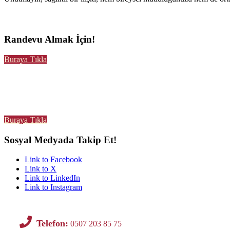
Randevu Almak İçin!
Buraya Tıkla
Buraya Tıkla
Sosyal Medyada Takip Et!
Link to Facebook
Link to X
Link to LinkedIn
Link to Instagram
Telefon:
0507 203 85 75