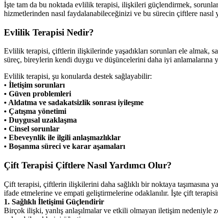
İşte tam da bu noktada evlilik terapisi, ilişkileri güçlendirmek, sorunl
hizmetlerinden nasıl faydalanabileceğinizi ve bu sürecin çiftlere nası
Evlilik Terapisi Nedir?
Evlilik terapisi, çiftlerin ilişkilerinde yaşadıkları sorunları ele almak,
süreç, bireylerin kendi duygu ve düşüncelerini daha iyi anlamalarına ya
Evlilik terapisi, şu konularda destek sağlayabilir:
•
İletişim sorunları
• Güven problemleri
• Aldatma ve sadakatsizlik sonrası iyileşme
• Çatışma yönetimi
• Duygusal uzaklaşma
• Cinsel sorunlar
• Ebeveynlik ile ilgili anlaşmazlıklar
• Boşanma süreci ve karar aşamaları
Çift Terapisi Çiftlere Nasıl Yardımcı Olur?
Çift terapisi, çiftlerin ilişkilerini daha sağlıklı bir noktaya taşımasına 
ifade etmelerine ve empati geliştirmelerine odaklanılır. İşte çift terapis
1. Sağlıklı İletişimi Güçlendirir
Birçok ilişki, yanlış anlaşılmalar ve etkili olmayan iletişim nedeniyle zor