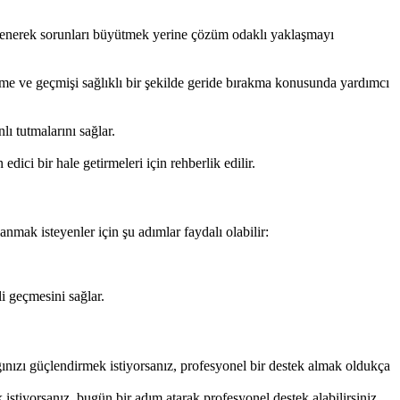
i öğrenerek sorunları büyütmek yerine çözüm odaklı yaklaşmayı
 etme ve geçmişi sağlıklı bir şekilde geride bırakma konusunda yardımcı
lı tutmalarını sağlar.
dici bir hale getirmeleri için rehberlik edilir.
anmak isteyenler için şu adımlar faydalı olabilir:
li geçmesini sağlar.
ağınızı güçlendirmek istiyorsanız, profesyonel bir destek almak oldukça
 istiyorsanız, bugün bir adım atarak profesyonel destek alabilirsiniz.