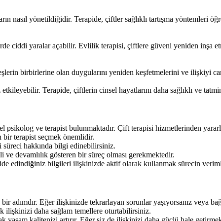
arın nasıl yönetildiğidir. Terapide, çiftler sağlıklı tartışma yöntemler
e ciddi yaralar açabilir. Evlilik terapisi, çiftlere güveni yeniden inşa
şlerin birbirlerine olan duygularını yeniden keşfetmelerini ve ilişkiyi can
ileyebilir. Terapide, çiftlerin cinsel hayatlarını daha sağlıklı ve tatmin e
nel psikolog ve terapist bulunmaktadır. Çift terapisi hizmetlerinden yararl
n bir terapist seçmek önemlidir.
 süreci hakkında bilgi edinebilirsiniz.
li ve devamlılık gösteren bir süreç olması gerekmektedir.
de edindiğiniz bilgileri ilişkinizde aktif olarak kullanmak sürecin verim
ük bir adımdır. Eğer ilişkinizde tekrarlayan sorunlar yaşıyorsanız veya b
k ilişkinizi daha sağlam temellere oturtabilirsiniz.
 yaşam kalitenizi artırır. Eğer siz de ilişkinizi daha güçlü hale getirmek