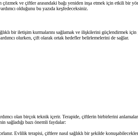
arı çözmek ve çiftler arasındaki bağı yeniden inşa etmek için etkili bir yö
l yardımcı olduğunu bu yazıda keşfedeceksiniz.
 sağlıklı bir iletişim kurmalarını sağlamak ve ilişkilerini güçlendirmek için
rdımcı olurken, çift olarak ortak hedefler belirlemelerini de sağlar.
yardımcı olan birçok teknik içerir. Terapide, çiftlerin birbirlerini anlamal
inin sağladığı bazı önemli faydalar:
lanır. Evlilik terapisi, çiftlere nasıl sağlıklı bir şekilde konuşabilecekler