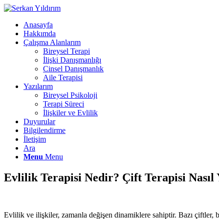
Anasayfa
Hakkımda
Çalışma Alanlarım
Bireysel Terapi
İlişki Danışmanlığı
Cinsel Danışmanlık
Aile Terapisi
Yazılarım
Bireysel Psikoloji
Terapi Süreci
İlişkiler ve Evlilik
Duyurular
Bilgilendirme
İletişim
Ara
Menu
Menu
Evlilik Terapisi Nedir? Çift Terapisi Nası
Evlilik ve ilişkiler, zamanla değişen dinamiklere sahiptir. Bazı çiftler, 