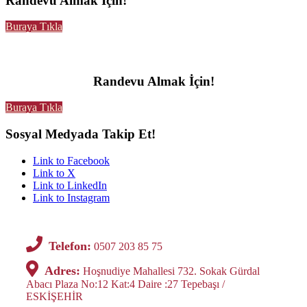
Randevu Almak İçin!
Buraya Tıkla
Randevu Almak İçin!
Buraya Tıkla
Sosyal Medyada Takip Et!
Link to Facebook
Link to X
Link to LinkedIn
Link to Instagram
Telefon:
0507 203 85 75
Adres:
Hoşnudiye Mahallesi 732. Sokak Gürdal
Abacı Plaza No:12 Kat:4 Daire :27 Tepebaşı /
ESKİŞEHİR