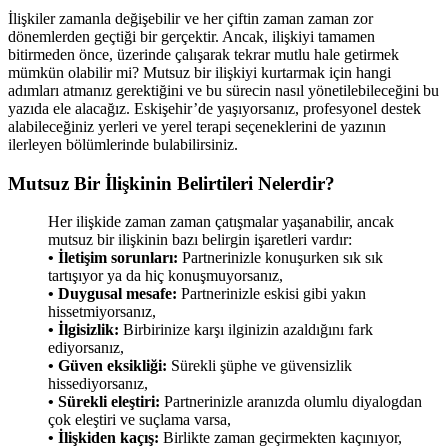
İlişkiler zamanla değişebilir ve her çiftin zaman zaman zor
dönemlerden geçtiği bir gerçektir. Ancak, ilişkiyi tamamen
bitirmeden önce, üzerinde çalışarak tekrar mutlu hale getirmek
mümkün olabilir mi? Mutsuz bir ilişkiyi kurtarmak için hangi
adımları atmanız gerektiğini ve bu sürecin nasıl yönetilebileceğini bu
yazıda ele alacağız. Eskişehir’de yaşıyorsanız, profesyonel destek
alabileceğiniz yerleri ve yerel terapi seçeneklerini de yazının
ilerleyen bölümlerinde bulabilirsiniz.
Mutsuz Bir İlişkinin Belirtileri Nelerdir?
Her ilişkide zaman zaman çatışmalar yaşanabilir, ancak
mutsuz bir ilişkinin bazı belirgin işaretleri vardır:
• İletişim sorunları:
Partnerinizle konuşurken sık sık
tartışıyor ya da hiç konuşmuyorsanız,
• Duygusal mesafe:
Partnerinizle eskisi gibi yakın
hissetmiyorsanız,
• İlgisizlik:
Birbirinize karşı ilginizin azaldığını fark
ediyorsanız,
• Güven eksikliği:
Sürekli şüphe ve güvensizlik
hissediyorsanız,
• Sürekli eleştiri:
Partnerinizle aranızda olumlu diyalogdan
çok eleştiri ve suçlama varsa,
• İlişkiden kaçış:
Birlikte zaman geçirmekten kaçınıyor,