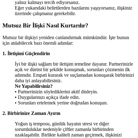
yalnız kalmayı tercih ediyorsanız.
Eğer yukarıdaki belirtilerden bazılarını yaşıyorsanız, ilişkiniz
üzerinde çalışmanız gerekebilir.
Mutsuz Bir İlişki Nasıl Kurtarılır?
Mutsuz bir ilişkiyi yeniden canlandırmak mümkündür. İşte bunun
için atılabilecek bazı önemli adımlar:
1. İletişimi Güçlendirin
İyi bir ilişki sağlam bir iletişim temeline dayanır. Partnerinizle
açık ve dürüst bir şekilde konuşmak, sorunları çözmenin ilk
adımıdır. Empati kurarak ve suçlamadan konuşarak birbirinizi
daha iyi anlayabilirsiniz.
Ne Yapabilirsiniz?
•
Partnerinizin söylediklerini aktif dinleyin.
•
Duygularınızı açıkça ifade edin.
• Sorunları ertelemek yerine doğrudan konuşun.
2. Birbirinize Zaman Ayırın
Yoğun iş temposu, günlük hayatın stresi ve diğer
sorumluluklar nedeniyle çiftler zamanla birbirinden
uzaklaşabilir. Birlikte kaliteli zaman geçirmek, ilişkinizi