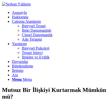
Anasayfa
Hakkımda
Çalışma Alanlarım
Bireysel Terapi
İlişki Danışmanlığı
Cinsel Danışmanlık
Aile Terapisi
Yazılarım
Bireysel Psikoloji
Terapi Süreci
İlişkiler ve Evlilik
Duyurular
Bilgilendirme
İletişim
Ara
Menu
Menu
Mutsuz Bir İlişkiyi Kurtarmak Mümkün
mü?